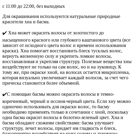
с 11:00 до 22:00, без выходных
Для окрашивания используются натуральные природные
красители хна и басма.
✔️ Хна может окрасить волосы от золотистого до
насыщенного красного или глубокого каштанового цвета (все
зависит от исходного цвета волос и времени использования
краски). Хна помогает восстановить блеск тусклых волос,
вернуть жизненную силу и укрепить ломкие волосы,
восстанавливая и укрепляя структуру. Полезные вещества хны
воздействуют не только на сам волос, но и на луковицу. К
тому же, при окраске хной, на волосах остается микропленка,
которая визуально увеличивает каждый волосок, за счет чего
прическа становится более объемной.
✔️С помощью басмы можно окрасить волосы в темно-
коричневый, черный и иссиня-черный цвета. Если хну можно
одиночно использовать для окраски волос, то басму
необходимо применять только в сочетании с хной, поскольку
одна басма окрасит волосы в болотно-зеленый цвет. Хна и
басма обладают схожими свойствами: басма улучшает
структуру, лечит волосы, придает им гладкость и блеск,
благоприятно воздействует на кожу головы и луковицы.