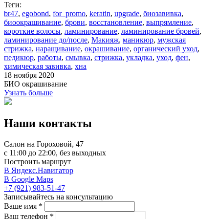
Теги:
br47
,
egobond
,
for_promo
,
keratin
,
upgrade
,
биозавивка
,
биоокрашивание
,
брови
,
восстановление
,
выпрямление
,
короткие волосы
,
ламинирование
,
ламинирование бровей
,
ламинирование до/после
,
Макияж
,
маникюр
,
мужская
стрижка
,
наращивание
,
окрашивание
,
органический уход
,
педикюр
,
работы
,
смывка
,
стрижка
,
укладка
,
уход
,
фен
,
химическая завивка
,
хна
18 ноября 2020
БИО окрашивание
Узнать больше
Наши контакты
Салон на Гороховой, 47
c 11:00 до 22:00, без выходных
Построить маршрут
В Яндекс.Навигатор
В Google Maps
+7 (921) 983-51-47
Записывайтесь на консультацию
Ваше имя *
Ваш телефон *